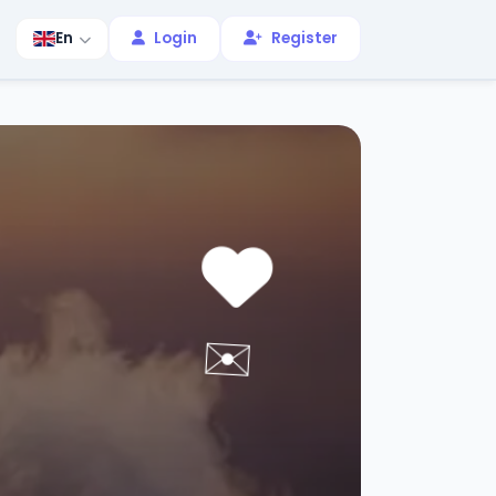
En
Login
Register
✉️