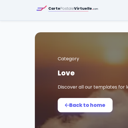
Carte
Postale
Virtuelle
.
com
Category
Love
Discover all our templates for l
Back to home