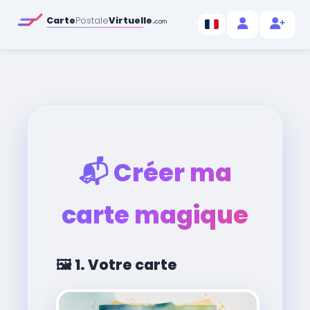
Carte
Postale
Virtuelle
.
com
📬
Créer ma
carte magique
🖼️
1. Votre carte