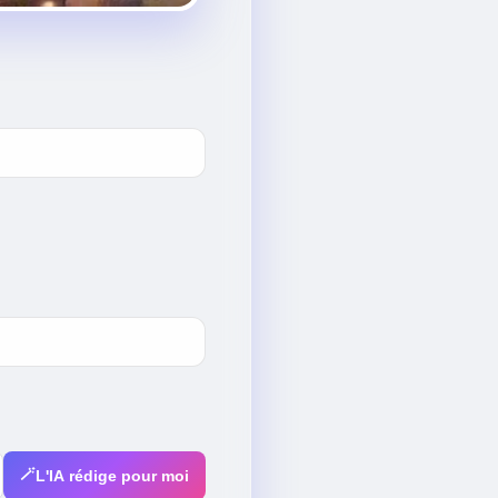
🪄
L'IA rédige pour moi