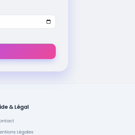
ide & Légal
ontact
entions Légales