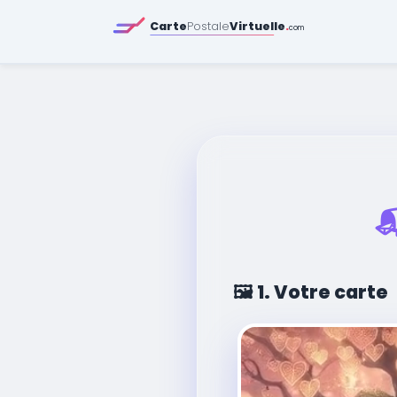
Carte
Postale
Virtuelle
.
com

🖼️
1. Votre carte