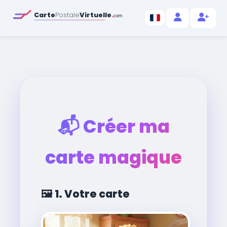
Carte
Postale
Virtuelle
.
com
📬
Créer ma
carte magique
🖼️
1. Votre carte